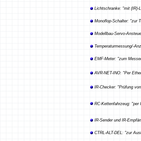
Lichtschranke: "mit (IR)-
Monoflop-Schalter: "zur 
Modellbau-Servo-Ansteuer
Temperaturmessung/-Anze
EMF-Meter: "zum Messen 
AVR-NET-INO: "Per Ether
IR-Checker: "Prüfung von
RC-Kettenfahrzeug: "per
IR-Sender und IR-Empfäng
CTRL-ALT-DEL: "zur Ausl