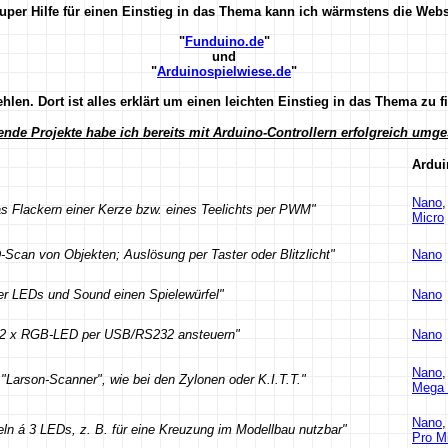
uper Hilfe für einen Einstieg in das Thema kann ich wärmstens die Webs
"
Funduino.de
"
und
"
Arduinospielwiese.de
"
hlen. Dort ist alles erklärt um einen leichten Einstieg in das Thema zu f
ende Projekte habe ich bereits mit Arduino-Controllern erfolgreich umges
Ardui
Nano
,
das Flackern einer Kerze bzw. eines Teelichts per PWM"
Micro
D-Scan von Objekten; Auslösung per Taster oder Blitzlicht"
Nano
per LEDs und Sound einen Spielewürfel"
Nano
2 x RGB-LED per USB/RS232 ansteuern"
Nano
Nano
,
 "Larson-Scanner", wie bei den Zylonen oder K.I.T.T."
Mega 
Nano
,
n á 3 LEDs, z. B. für eine Kreuzung im Modellbau nutzbar"
Pro Mi