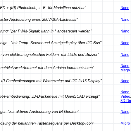
LED + (IR)-Photodiode, z. B. für Modellbau nutzbar"
Nano
Taster-Ansteuerung eines 250V/10A-Lastrelais"
Nano
ung: "per PWM-Signal; kann in ° angesteuert werden"
Nano
ige: "mit Temp.-Sensor und Anzeigedisplay über I2C-Bus"
Nano
von elektromagnetischen Feldern; mit LEDs und Buzzer"
Nano
Nano
,
net/Netzwerk/Internet mit dem Arduino kommunizieren"
Mega 
 IR-Fernbedienungen mit Wertanzeige auf I2C-2x16-Display"
Nano
Nano
,
 IR-Fernbedienung; 3D-Druckerteile mit OpenSCAD erzeugt"
Video
3D-Dr
er: "zur aktiven Ansteuerung von IR-Geräten"
Nano
ösung der bekannten Tastensequenz per Desktop-Icon"
Micro