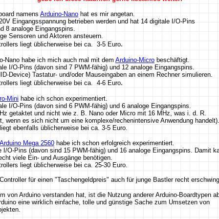
erboard namens
Arduino-Nano
hat es mir angetan.
-20V Eingangsspannung betrieben werden und hat 14 digitale I/O-Pins
d 8 analoge Eingangspins.
ige Sensoren und Aktoren ansteuern.
.
ollers liegt üblicherweise bei ca. 3-5 Euro
no-Nano habe ich mich auch mal mit dem
Arduino-Micro
beschäftigt.
itale I/O-Pins (davon sind 7 PWM-fähig) und 12 analoge Eingangspins.
ID-Device) Tastatur- und/oder Mauseingaben an einem Rechner simulieren.
.
ollers liegt üblicherweise bei ca. 4-6 Euro
ro-Mini
habe ich schon experimentiert.
itale I/O-Pins (davon sind 6 PWM-fähig) und 6 analoge Eingangspins.
 MHz getaktet und nicht wie z. B. Nano oder Micro mit 16 MHz, was i. d. R.
st, wenn es sich nicht um eine komplexe/rechenintensive Anwendung handelt)
liegt ebenfalls üblicherweise bei ca. 3-5 Euro.
Arduino Mega 2560
habe ich schon erfolgreich experimentiert.
le I/O-Pins (davon sind 15 PWM-fähig) und 16 analoge Eingangspins. Damit 
echt viele Ein- und Ausgänge benötigen.
ollers liegt üblicherweise bei ca. 25-30 Euro.
Controller für einen "Taschengeldpreis" auch für junge Bastler recht erschwing
von Arduino verstanden hat, ist die Nutzung anderer Arduino-Boardtypen ab
rduino eine wirklich einfache, tolle und günstige Sache zum Umsetzen von
ojekten.