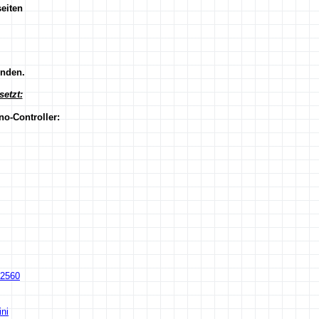
eiten
inden.
etzt:
no-Controller:
2560
ni