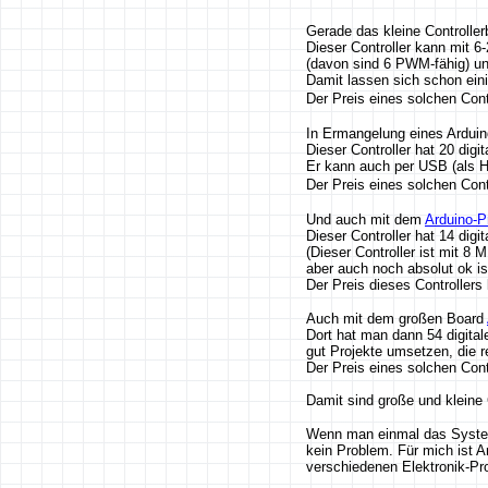
Gerade das kleine Controll
Dieser Controller kann mit 6
(davon sind 6 PWM-fähig) un
Damit lassen sich schon ein
Der Preis eines solchen Contr
In Ermangelung eines Ardui
Dieser Controller hat 20 dig
Er kann auch per USB (als H
Der Preis eines solchen Contr
Und auch mit dem
Arduino-P
Dieser Controller hat 14 dig
(Dieser Controller ist mit 8
aber auch noch absolut ok i
Der Preis dieses Controllers 
Auch mit dem großen Board
Dort hat man dann 54 digita
gut Projekte umsetzen, die r
Der Preis eines solchen Contr
Damit sind große und kleine 
Wenn man einmal das System 
kein Problem. Für mich ist A
verschiedenen Elektronik-Pr