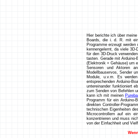
Hier berichte ich über meine
Boards, die i. d. R. mit ei
Programme erzeugt werden u
kennengelernt, da viele 3D-
für den 3D-Druck verwenden
tasten. Gerade mit Arduino
(Elektronik + Gehäuse) um 
Sensoren und Aktoren ansc
Modellbauservos, Sender und
Module, u.v.m. Es werden 
entsprechenden Arduino-Boa
untereinander funktioniert 
zum Senden von Befehlen und
kann ich mit meinen
Pureba
Programm für ein Arduino-B
direkten Controller-Progra
technischen Eigenheiten des
Microcontrollern auf ein 
konzentrieren und muss nicht
von der Einfachheit und Viel
Wenn 