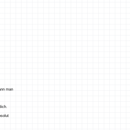
.
kann man
lich.
solut