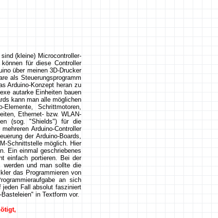
sind (kleine) Microcontroller-
 können für diese Controller
uino über meinen 3D-Drucker
mware als Steuerungsprogramm
as Arduino-Konzept heran zu
exe autarke Einheiten bauen
rds kann man alle möglichen
-Elemente, Schrittmotoren,
heiten, Ethernet- bzw. WLAN-
n (sog. "Shields") für die
mehreren Arduino-Controller
teuerung der Arduino-Boards,
-Schnittstelle möglich. Hier
en. Ein einmal geschriebenes
 einfach portieren. Bei der
 werden und man sollte die
ickler das Programmieren von
Programmieraufgabe an sich
jeden Fall absolut fasziniert
-Basteleien" in Textform vor.
ötigt,