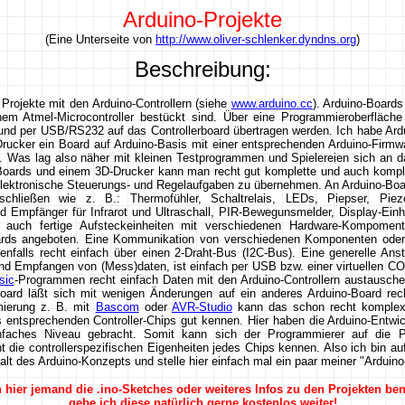
Arduino-Projekte
(Eine Unterseite von
http://www.oliver-schlenker.dyndns.org
)
Beschreibung:
 Projekte mit den Arduino-Controllern (siehe
www.arduino.cc
). Arduino-Boards 
nem Atmel-Microcontroller bestückt sind. Über eine Programmieroberfläche
nd per USB/RS232 auf das Controllerboard übertragen werden. Ich habe Ard
Drucker ein Board auf Arduino-Basis mit einer entsprechenden Arduino-Fir
. Was lag also näher mit kleinen Testprogrammen und Spielereien sich an d
-Boards und einem 3D-Drucker kann man recht gut komplette und auch kompl
elektronische Steuerungs- und Regelaufgaben zu übernehmen. An Arduino-Boa
hließen wie z. B.: Thermofühler, Schaltrelais, LEDs, Piepser, Piezo
 Empfänger für Infrarot und Ultraschall, PIR-Bewegunsmelder, Display-Ein
auch fertige Aufsteckeinheiten mit verschiedenen Hardware-Kompomente
rds angeboten. Eine Kommunikation von verschiedenen Komponenten oder 
ebenfalls recht einfach über einen 2-Draht-Bus (I2C-Bus). Eine generelle Ans
 Empfangen von (Mess)daten, ist einfach per USB bzw. einer virtuellen COM
sic
-Programmen recht einfach Daten mit den Arduino-Controllern austausch
oard läßt sich mit wenigen Änderungen auf ein anderes Arduino-Board recht
mmierung z. B. mit
Bascom
oder
AVR-Studio
kann das schon recht komplex
 entsprechenden Controller-Chips gut kennen. Hier haben die Arduino-Entw
einfaches Niveau gebracht. Somit kann sich der Programmierer auf die 
 die controllerspezifischen Eigenheiten jedes Chips kennen. Also ich bin auf 
falt des Arduino-Konzepts und stelle hier einfach mal ein paar meiner "Arduino
hier jemand die .ino-Sketches oder weiteres Infos zu den Projekten ben
gebe ich diese natürlich gerne kostenlos weiter!