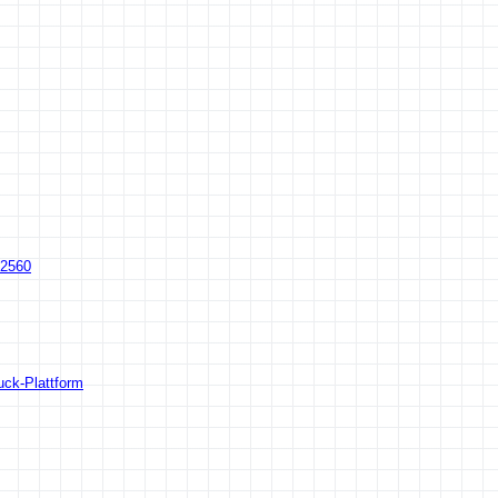
2560
,
uck-Plattform